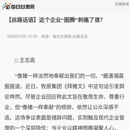
甘肃新闻
【丝路话语】这个企业“图腾”刺痛了谁？
2026/07/03/ 10:04
来源：
每日甘肃网-丝路话语
□
王志高
“像猪一样淡然地奉献出我们的一切。”据潇湘晨
报报道，近日，牧原集团《拜猪文》中这句话引发舆
论哗然。尽管企业回应称此文旨在敬畏生命、尊重行
业，但“像猪一样奉献”的修辞，依然让公众深感不
适。这场争议表面是措辞问题，实则触及现代企业管
理的一个深层隐忧：当企业以精神图腾凝聚人心，