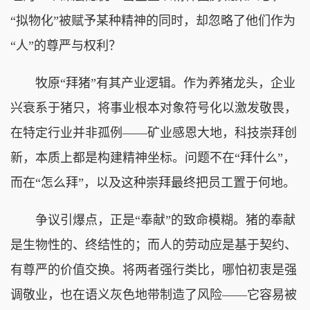
“拟物化”被赋予某种精神的同时，却忽略了他们作为
“人”的尊严与权利？
牧原“拜猪”有其产业逻辑。作为养猪龙头，企业
兴衰系于猪只，将事业根本对象符号化以激发敬畏，
在特定行业并非孤例——矿业感恩大地，科技崇拜创
新，本质上都是构建精神坐标。问题不在“拜什么”，
而在“怎么拜”，以及这种崇拜最终把员工置于何地。
争议引爆点，正是“奉献”的致命模糊。猪的奉献
是生物性的、终结性的；而人的劳动应是基于契约、
有尊严的价值交换。将两者强行类比，哪怕初衷是强
调敬业，也在语义灰色地带制造了风险——它容易被