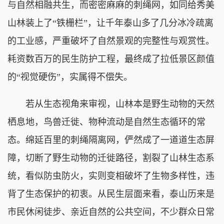
与自然相融共生，而密密麻麻的刺绳网，如同给秀美
山林装上了“铁栅栏”，让千年泰山多了几分冰冷疏离
的工业感，严重破坏了自然景观的完整性与观赏性。
耗资数百万的民生防护工程，最终成了拉低景区颜值
的“视觉硬伤”，实属得不偿失。
若从生态视角来审视，山林本是野生动物的天然
栖息地，鸟兽迁徙、物种流动是自然生态循环的常
态。绵延百里的刺绳隔离网，俨然成了一道道生态屏
障，切断了野生动物的迁徙路径，割裂了山林生态系
统，看似防虫防火，实则变相破坏了生物多样性，违
背了生态保护的初衷。从民生层面来看，泰山历来是
市民休闲徒步、亲近自然的公共空间，不少群众日常