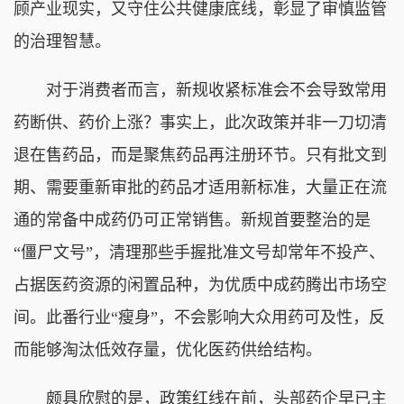
顾产业现实，又守住公共健康底线，彰显了审慎监管
的治理智慧。
对于消费者而言，新规收紧标准会不会导致常用
药断供、药价上涨？事实上，此次政策并非一刀切清
退在售药品，而是聚焦药品再注册环节。只有批文到
期、需要重新审批的药品才适用新标准，大量正在流
通的常备中成药仍可正常销售。新规首要整治的是
“僵尸文号”，清理那些手握批准文号却常年不投产、
占据医药资源的闲置品种，为优质中成药腾出市场空
间。此番行业“瘦身”，不会影响大众用药可及性，反
而能够淘汰低效存量，优化医药供给结构。
颇具欣慰的是，政策红线在前，头部药企早已主