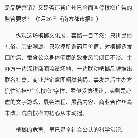
是品牌营销？又是否违背广州已全面叫停槟榔广告的
监管要求？（5月26日《南方都市报》）
纵观这场槟榔文化展，套路一目了然：只讲民俗
礼俗、历史渊源，只吹捧所谓药用价值，对槟榔诱发
口腔癌、蚕食公众身体健康的致命风险闭口不谈。主
办方一边深耕商圈流量场地，一边联动槟榔品牌推出
联名礼盒，商业营销意图昭然若揭。事发之后主办方
慌忙遮挡“广东槟榔”字样，看似妥协退让，实则是心
虚的文字游戏，展会流程、展品内容、商业合作丝毫
未改，洗白槟榔的初心从未动摇。
槟榔的危害，早已是全社会公认的科学常识。