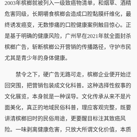
2003年槟榔就被列入一级致癌物清单，和烟草、酒精
危害同级，长期嚼食槟榔会造成口腔黏膜纤维化，最
终诱发癌变，无数惨痛的口腔健康案例触目惊心。正
是基于明确的健康风险，广州早在2021年就全面封杀
槟榔广告，斩断槟榔公开营销的传播路径，守护市民
尤其是青少年的身体健康。
禁令之下，硬广告无路可走，槟榔企业便开始迂
回突围，把营销包装成文化科普。这种选择性叙事的
文化展览，本身就是一种误导。文化传承从来不是片
面美化，真正的地域民俗科普，理应客观完整，既要
讲清槟榔旧时的民俗用途，更要醒目标注其致癌风
险。一味剥离健康危害，只放大所谓文化价值，本质