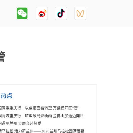
管
创热点
国网媒重庆行｜以点带面看转型 万盛经开区“智”
国网媒重庆行｜转型破局焕新颜 金佛山加速迈向世
跑遇见兰州 步履奔赴热爱
情马拉松 活力新兰州——2026兰州马拉松圆满落幕