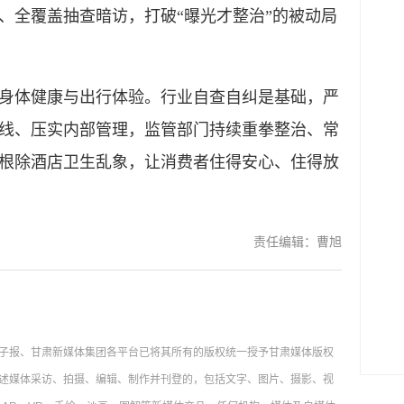
、全覆盖抽查暗访，打破“曝光才整治”的被动局
体健康与出行体验。行业自查自纠是基础，严
线、压实内部管理，监管部门持续重拳整治、常
根除酒店卫生乱象，让消费者住得安心、住得放
责任编辑：曹旭
子报、甘肃新媒体集团各平台已将其所有的版权统一授予甘肃媒体版权
述媒体采访、拍摄、编辑、制作并刊登的，包括文字、图片、摄影、视