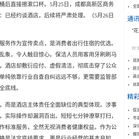
桶后直接擦漱口杯。5月25日，成都高新区商务
全
：已经约谈酒店，后续将严肃处理。（5月26日
通
“
务作为宣传卖点，是消费者出行住宿的优选。
的“
乱象，令人触目惊心。保洁人员用客用牙刷刷马
巡
，酒店却敷衍应付、虚假清洁，彻底击穿了公众
民
高
单纯依靠行业自查自纠远远不够，更需要监管部
丝
全底线。
精
而是酒店主体责任全面缺位的典型体现。涉事
促
，实际操作却漏洞百出。短短七分钟潦草打扫，
市
深
作标准服务，全然无视消费者健康权益。作为公
报
换是法定底线要求，更是行业经营的基本良知。