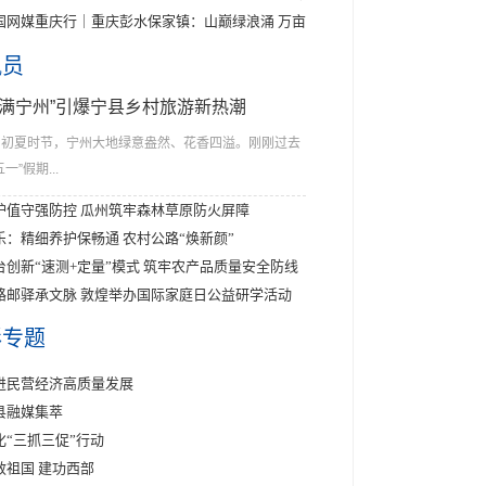
国网媒重庆行｜重庆彭水保家镇：山巅绿浪涌 万亩
讯员
花满宁州”引爆宁县乡村旅游新热潮
初夏时节，宁州大地绿意盎然、花香四溢。刚刚过去
五一”假期...
护值守强防控 瓜州筑牢森林草原防火屏障
乐：精细养护保畅通 农村公路“焕新颜”
台创新“速测+定量”模式 筑牢农产品质量安全防线
路邮驿承文脉 敦煌举办国际家庭日公益研学活动
彩专题
进民营经济高质量发展
县融媒集萃
化“三抓三促”行动
效祖国 建功西部