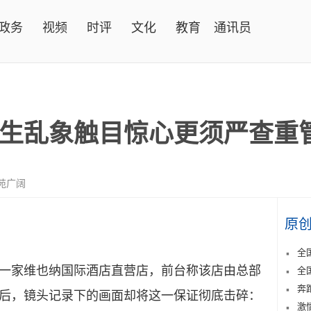
政务
视频
时评
文化
教育
通讯员
生乱象触目惊心更须严查重
苑广阔
原
全
家维也纳国际酒店直营店，前台称该店由总部
全
奔
后，镜头记录下的画面却将这一保证彻底击碎：
激