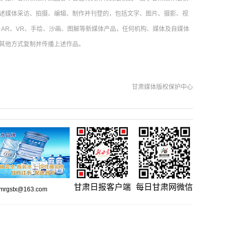
述媒体采访、拍摄、编辑、制作并刊登的，包括文字、图片、摄影、视
AR、VR、手绘、沙画、图解等新媒体产品，任何机构、媒体及自媒体
其他方式复制并传播上述作品。
甘肃媒体版权保护中心
甘肃日报客户端
每日甘肃网微信
gstx@163.com