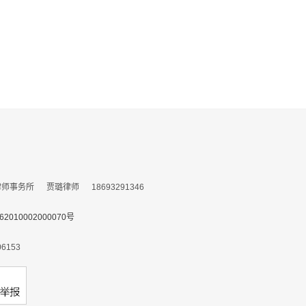
务所 贾璐律师 18693291346
010002000070号
153