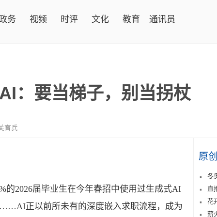
政务
视频
时评
文化
教育
通讯员
AI：要当梯子，别当拐杖
关育兵
原
冬
2026届毕业生在今年春招中使用过生成式AI
直
花
……AI正以前所未有的深度嵌入求职流程，成为
薪