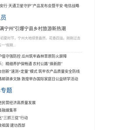
平安行·天通卫星守护”产品发布会暨平安·电信战略
讯员
花满宁州”引爆宁县乡村旅游新热潮
初夏时节，宁州大地绿意盎然、花香四溢。刚刚过去
五一”假期...
护值守强防控 瓜州筑牢森林草原防火屏障
乐：精细养护保畅通 农村公路“焕新颜”
台创新“速测+定量”模式 筑牢农产品质量安全防线
路邮驿承文脉 敦煌举办国际家庭日公益研学活动
彩专题
进民营经济高质量发展
县融媒集萃
化“三抓三促”行动
效祖国 建功西部