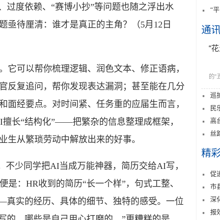
、过度依赖、“赛博小抄”等问题也随之浮出水
“
题亟待厘清：谁才是真正的主角？（5月12日
通
“
。它可以帮你梳理逻辑、润色文本、修正语病，
的“
官反复追问，帮你发现表达漏洞；甚至能在几分
巡
和面经要点。对时间紧、任务重的应届生而言，
民
高
I擅长“结构化”——把繁杂的信息整理成框架，
丝
业生从繁琐劳动中解放出来的好事。
精
不少同学把AI当成万能神器，简历交给AI写，
促
便是：HR收到的简历“长一个样”，句式工整、
市
深
——真实的经历、具体的细节、独特的感受。一位
报
I写的，哪些是自己用心打磨的。”更糟糕的是，