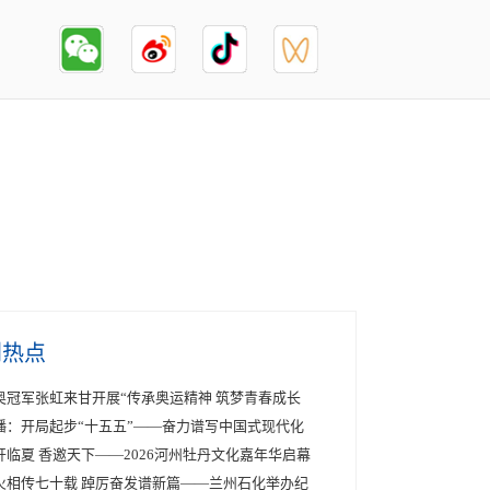
创热点
奥冠军张虹来甘开展“传承奥运精神 筑梦青春成长
播：开局起步“十五五”——奋力谱写中国式现代化
开临夏 香邀天下——2026河州牡丹文化嘉年华启幕
火相传七十载 踔厉奋发谱新篇——兰州石化举办纪