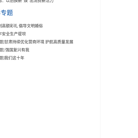
都：以旧换新“焕”出消费新活力
彩专题
制高额彩礼 倡导文明婚俗
牢安全生产堤坝
专题]甘肃持续优化营商环境 护航高质量发展
专题] 强国复兴有我
专题]我们这十年