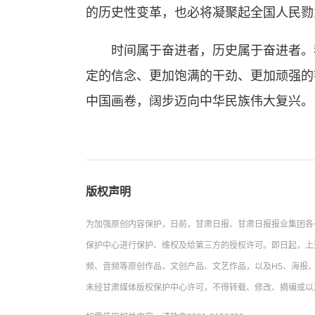
的历史性变革，也必将凝聚起全国人民勠
时间属于奋进者，历史属于奋进者。我
定的信念、更加饱满的干劲、更加顽强的
中国画卷，阔步迈向中华民族伟大复兴。
版权声明
为加强原创内容保护，日前，甘肃日报、甘肃日报报业集团各
保护中心进行保护、维权及给第三方的授权许可。即日起，上
频、音频等原创作品，文创产品、文艺作品，以及H5、海报、
未经甘肃媒体版权保护中心许可，不得转载、修改、摘编或以