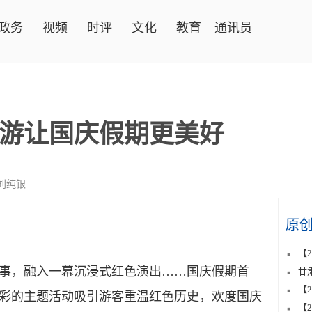
政务
视频
时评
文化
教育
通讯员
游让国庆假期更美好
刘纯银
原
【
，融入一幕沉浸式红色演出……国庆假期首
甘
【
彩的主题活动吸引游客重温红色历史，欢度国庆
【