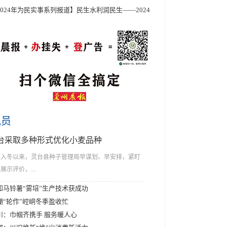
2024年为民实事系列报道】民生水利润民生——2024
讯员
台采取多种形式优化小麦品种
入冬以来，灵台县种子管理局早谋划、早安排，紧盯
展示评价，...
和马铃薯“雾培”生产技术获成功
棚“轮作”崆峒冬季盈收忙
川：巾帼齐携手 服务暖人心