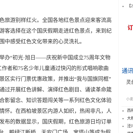
【
色旅游别样红火。全国各地红色景点迎来客流高
游客选择在这个国庆假期走进红色景点，来到纪
围中感受红色文化带来的心灵洗礼。
“初光·旭日——庆祝新中国成立75周年文物
工作者和75名少年儿童通过快闪的形式唱响歌曲
通
景区实行门票优惠政策，并推出“我与国旗同框”
灵
通过开展红色讲解、演绎红色剧目、诵读革命箴
小麦
合影留念、知识答题闯关等一系列红色文化体验
西
情怀。在西柏坡景区内游人如织，热闹非凡，人
大
发布的数据显示，国庆假期，红色旅游日均订单
泾
花台、鸭绿江断桥、天安门广场、宝塔山等成为假