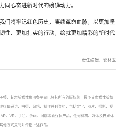
力同心奋进新时代的磅礴动力。
们将牢记红色历史，赓续革命血脉，以更加坚
韧性、更加扎实的行动，绘就更加精彩的新时代
责任编辑：郭林玉
子报、甘肃新媒体集团各平台已将其所有的版权统一授予甘肃媒体版权
述媒体采访、拍摄、编辑、制作并刊登的，包括文字、图片、摄影、视
AR、VR、手绘、沙画、图解等新媒体产品，任何机构、媒体及自媒体
其他方式复制并传播上述作品。