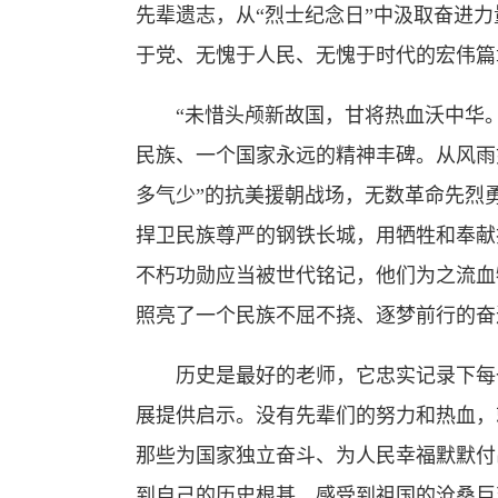
先辈遗志，从“烈士纪念日”中汲取奋进
于党、无愧于人民、无愧于时代的宏伟篇
“未惜头颅新故国，甘将热血沃中华。
民族、一个国家永远的精神丰碑。从风雨
多气少”的抗美援朝战场，无数革命先烈
捍卫民族尊严的钢铁长城，用牺牲和奉献
不朽功勋应当被世代铭记，他们为之流血
照亮了一个民族不屈不挠、逐梦前行的奋
历史是最好的老师，它忠实记录下每一
展提供启示。没有先辈们的努力和热血，
那些为国家独立奋斗、为人民幸福默默付
到自己的历史根基，感受到祖国的沧桑巨