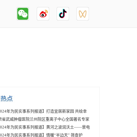
创热点
2024年为民实事系列报道】打造宜居新家园 共绘幸
肃省武威肿瘤医院兰州院区重离子中心全国著名专家
2024年为民实事系列报道】黄河之波润沃土——景电
2024年为民实事系列报道】情暖“半边天” 筛查护