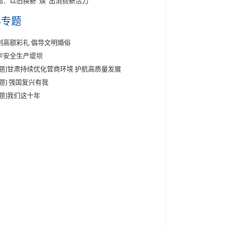
都：以旧换新“焕”出消费新活力
彩专题
制高额彩礼 倡导文明婚俗
牢安全生产堤坝
专题]甘肃持续优化营商环境 护航高质量发展
专题] 强国复兴有我
专题]我们这十年