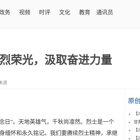
政务
视频
时评
文化
教育
通讯员
烈荣光，汲取奋进力量
朱波
原
【
纪念日”。天地英雄气，千秋尚凛然。烈士是一个
甘
【
身缅怀和永久铭记。我们要赓续烈士精神，承继
【