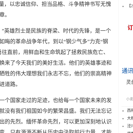
力量，以忠诚信仰、担当品格、斗争精神书写无愧
【
章。
”英雄烈士是民族的脊梁、时代的先锋，是一个
如晦的革命战争年代，到以“钢少气多”力克“钢
勇往直前，用鲜血和生命筑起了拯救民族危亡、
换来了今天我们的美好生活。他们的英雄事迹和
通
牺牲的伟大理想我们永志不忘，他们的崇高精神
灵
进道路。
小麦
个国家走过的足迹，也给每一个国家未来的发
西
就没有我们祖国如今的繁荣昌盛。我们无法忘记
大
出的先烈。缅怀革命先烈，可以更加深刻地认识
泾
变。只有源源不断从历史中汲取前行力量，才能