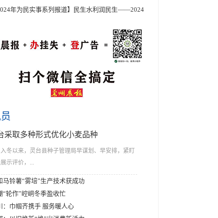
2024年为民实事系列报道】民生水利润民生——2024
讯员
台采取多种形式优化小麦品种
入冬以来，灵台县种子管理局早谋划、早安排，紧盯
展示评价，...
和马铃薯“雾培”生产技术获成功
棚“轮作”崆峒冬季盈收忙
川：巾帼齐携手 服务暖人心