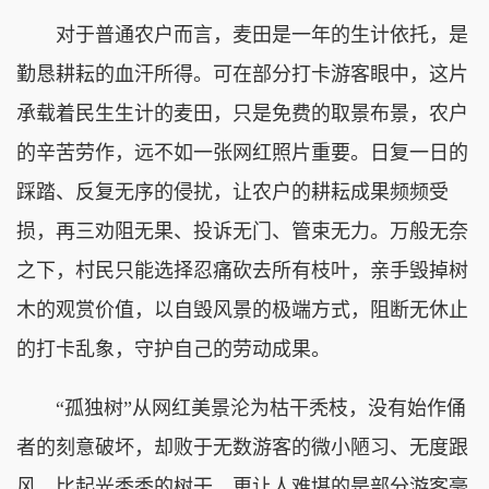
对于普通农户而言，麦田是一年的生计依托，是
勤恳耕耘的血汗所得。可在部分打卡游客眼中，这片
承载着民生生计的麦田，只是免费的取景布景，农户
的辛苦劳作，远不如一张网红照片重要。日复一日的
踩踏、反复无序的侵扰，让农户的耕耘成果频频受
损，再三劝阻无果、投诉无门、管束无力。万般无奈
之下，村民只能选择忍痛砍去所有枝叶，亲手毁掉树
木的观赏价值，以自毁风景的极端方式，阻断无休止
的打卡乱象，守护自己的劳动成果。
“孤独树”从网红美景沦为枯干秃枝，没有始作俑
者的刻意破坏，却败于无数游客的微小陋习、无度跟
风。比起光秃秃的树干，更让人难堪的是部分游客毫