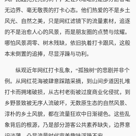
无边界、毫无敬畏的打卡心态。他们热爱的不是乡土
风光、自然之美，只是网红滤镜下的流量素材，追逐
的不是治愈人心的风景，而是朋友圈的点赞与炫耀。
哪怕风景凋零、树木残缺，依旧执着打卡跟风，这般
本末倒置的追捧，尽显浮躁与功利。
纵观近年网红打卡乱象，“孤独树”的悲剧并非个
例。从网红花海被肆意踩踏采摘，到山间步道因扎堆
打卡而拥堵破损，从古村老街被过度商业化侵扰，到
乡野景致被无序人流破坏，无数原生态的自然风景、
淳朴的乡土风貌，都在流量狂欢中日渐褪色。这些乱
象背后的根源，乃是部分游客公共素养缺失，边界意
识淡薄，凸显流量时代审美趣味浮躁不安。