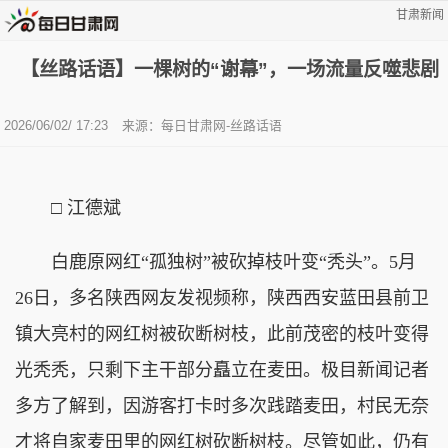
甘肃新闻
【丝路话语】一棵树的“谢幕”，一场流量反噬悲剧
2026/06/02/ 17:23
来源：
每日甘肃网-丝路话语
□ 江德斌
白鹿原网红“孤独树”被砍掉枝叶变“秃头”。5月
26日，多名陕西网友发视频称，陕西西安蓝田县前卫
镇大亮村的网红树被砍断树枝，此前茂密的枝叶变得
光秃秃，只剩下主干部分矗立在麦田。极目新闻记者
多方了解到，因游客打卡时多次践踏麦田，村民无奈
才将自家麦田里的网红树砍断树枝。尽管如此，仍有