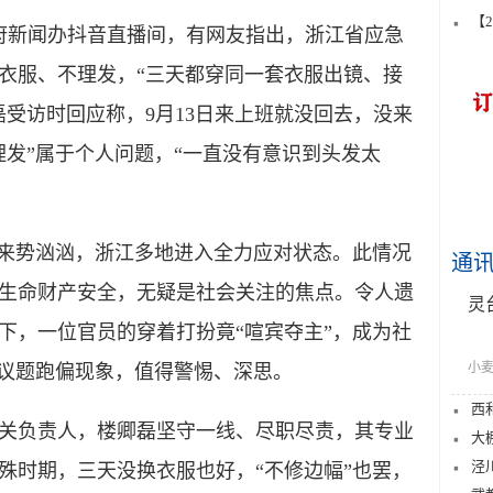
【
府新闻办抖音直播间，有网友指出，浙江省应急
衣服、不理发，“三天都穿同一套衣服出镜、接
受访时回应称，9月13日来上班就没回去，没来
理发”属于个人问题，“一直没有意识到头发太
来势汹汹，浙江多地进入全力应对状态。此情况
通
生命财产安全，无疑是社会关注的焦点。令人遗
灵
下，一位官员的穿着打扮竟“喧宾夺主”，成为社
小麦
和议题跑偏现象，值得警惕、深思。
西
负责人，楼卿磊坚守一线、尽职尽责，其专业
大
泾
殊时期，三天没换衣服也好，“不修边幅”也罢，