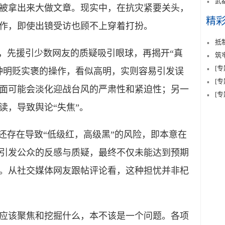
武
被拿出来大做文章。现实中，在抗灾紧要关头，
精
作，即使出镜受访也顾不上穿着打扮。
抵
，先援引少数网友的质疑吸引眼球，再揭开“真
筑
[
种明贬实褒的操作，看似高明，实则容易引发误
[
面可能会淡化迎战台风的严肃性和紧迫性；另一
[
读，导致舆论“失焦”。
存在导致“低级红，高级黑”的风险，即本意在
引发公众的反感与质疑，最终不仅未能达到预期
。从社交媒体网友跟帖评论看，这种担忧并非杞
该聚焦和挖掘什么，本不该是一个问题。各项