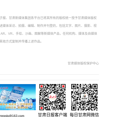
子报、甘肃新媒体集团各平台已将其所有的版权统一授予甘肃媒体版权
述媒体采访、拍摄、编辑、制作并刊登的，包括文字、图片、摄影、视
AR、VR、手绘、沙画、图解等新媒体产品，任何机构、媒体及自媒体
其他方式复制并传播上述作品。
甘肃媒体版权保护中心
甘肃日报客户端
每日甘肃网微信
gstx@163.com