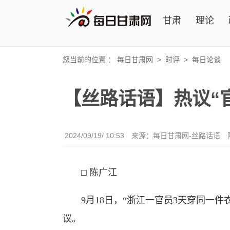
甘肃
理论
您当前的位置 ：
每日甘肃网
>
时评
>
每日论谈
【丝路话语】热议“
2024/09/19/ 10:53
来源：
每日甘肃网-丝路话语
□ 陈广江
9月18日，“浙江一官员3天穿同一件
议。