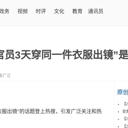
政务
视频
时评
文化
教育
通讯员
官员3天穿同一件衣服出镜”
陈广江
原
【
衣服出镜”的话题登上热搜，引发广泛关注和热
甘
【
【