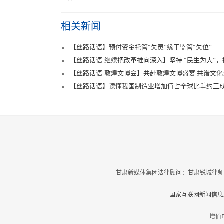
相关新闻
【丝路话语】预付资金托管“失灵”缘于监管“失位”
【丝路话语·继续把改革推向深入】坚持 “民生为大”
【丝路话语·敦煌文博会】共赴敦煌文博盛宴 共谱文
【丝路话语】读懂我国制造业增加值占全球比重约三
甘肃新媒体集团法律顾问：甘肃锐城律师
国家互联网新闻信息服
增值