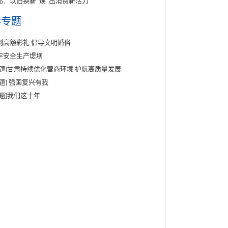
都：以旧换新“焕”出消费新活力
彩专题
制高额彩礼 倡导文明婚俗
牢安全生产堤坝
专题]甘肃持续优化营商环境 护航高质量发展
专题] 强国复兴有我
专题]我们这十年