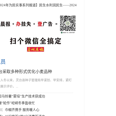
2024年为民实事系列报道】民生水利润民生——2024
讯员
台采取多种形式优化小麦品种
入冬以来，灵台县种子管理局早谋划、早安排，紧盯
展示评价，...
和马铃薯“雾培”生产技术获成功
棚“轮作”崆峒冬季盈收忙
川：巾帼齐携手 服务暖人心