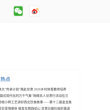
创热点
体大“传承计划”再赴甘肃 2026乡村体育教师培养
中国式现代化的万千气象”网络名人甘肃行活动在兰
传统小榨工艺讲好西北饮食故事——第十二届金龙鱼
受巨变强使命 银发生辉践初心 甘肃日报社组织离退