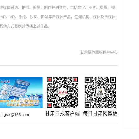
述媒体采访、拍摄、编辑、制作并刊登的，包括文字、图片、摄影、视
AR、VR、手绘、沙画、图解等新媒体产品，任何机构、媒体及自媒体
其他方式复制并传播上述作品。
甘肃媒体版权保护中心
甘肃日报客户端
每日甘肃网微信
gstx@163.com