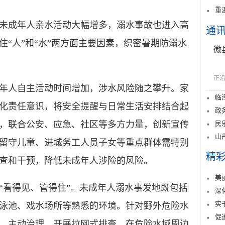
重
成年人亲水活动大幅增多，溺水事故也进入高
通
“人”和“水”两方面主要因素，织密暑期防溺水
徽
正沿
人自主活动时间增加，涉水风险随之攀升。家
临
化责任意识，将安全提醒与日常生活安排结合起
政
民
，联合公安、应急、社区等多方力量，创新宣传
山
留守儿童、进城务工人员子女等重点群体需特别
精
查和干预，降低未成年人涉险的风险。
美
看得见、管得住”。未成年人溺水事发地既包括
深
实
泳池、戏水场所等熟悉的环境。针对野外危险水
促
、主动治理，开展拉网式排查，在危险水域周边