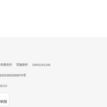
务所 贾璐律师 18693291346
010002000070号
153