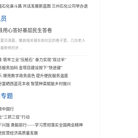
温石化奋斗路 共话发展新蓝图 兰州石化公司举办退
讯员
县用心答好基层民生答卷
夏日清晨，徽县城关镇东街社区的巷子里，几位老人
着新修的步...
泽:筑牢工业"压舱石" 奋力实现"双过半"
务服务加码 金塔目建设按下“快进键”
乐:擦亮数字政务底色 提升便民服务温度
丹富硒西蓝花丰收 智慧种菜赋能乡村振兴
彩专题
丽中国行
化“三抓三促”行动
干兴陇 勇毅前行——学习贯彻落实全国两会精神
进民营经济高质量发展