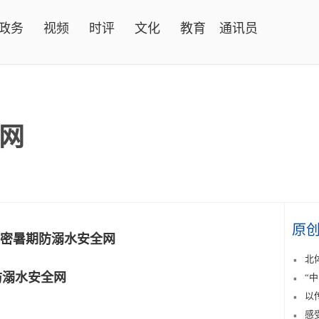
政务
视频
时评
文化
教育
通讯员
网
原
密暑期防溺水安全网
北
防溺水安全网
“
以
感