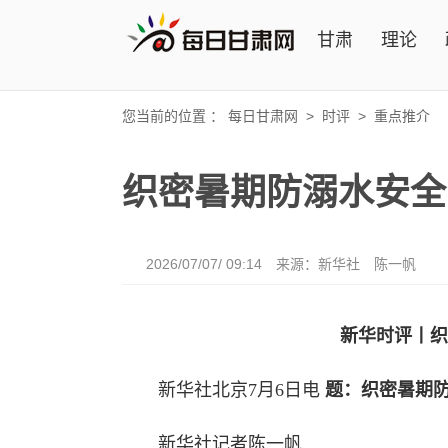
甘肃
理论
您当前的位置 ：
每日甘肃网
>
时评
>
重点推介
织密暑期防溺水安全
2026/07/07/ 09:14
来源：新华社
陈一帆
新华时评丨织
新华社北京7月6日电
题：织密暑期
新华社记者陈一帆