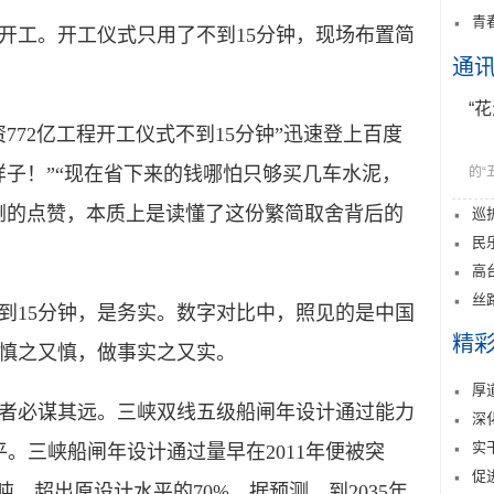
青
开工。开工仪式只用了不到15分钟，现场布置简
通
“
72亿工程开工仪式不到15分钟”迅速登上百度
样子！”“现在省下来的钱哪怕只够买几车水泥，
的“
倒的点赞，本质上是读懂了这份繁简取舍背后的
巡
民
高
丝
15分钟，是务实。数字对比中，照见的是中国
精
慎之又慎，做事实之又实。
厚
必谋其远。三峡双线五级船闸年设计通过能力
深
实
平。三峡船闸年设计通过量早在2011年便被突
促
亿吨，超出原设计水平的70%。据预测，到2035年