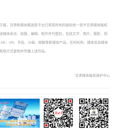
子报、甘肃新媒体集团各平台已将其所有的版权统一授予甘肃媒体版权
述媒体采访、拍摄、编辑、制作并刊登的，包括文字、图片、摄影、视
AR、VR、手绘、沙画、图解等新媒体产品，任何机构、媒体及自媒体
其他方式复制并传播上述作品。
甘肃媒体版权保护中心