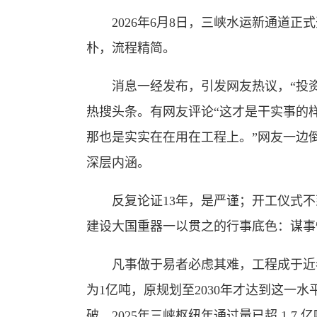
2026年6月8日，三峡水运新通道正式
朴，流程精简。
消息一经发布，引发网友热议，“投资7
热搜头条。有网友评论“这才是干实事的
那也是实实在在用在工程上。”网友一边
深层内涵。
反复论证13年，是严谨；开工仪式不到
建设大国重器一以贯之的行事底色：谋事
凡事做于易者必虑其难，工程成于近者
为1亿吨，原规划至2030年才达到这一水
破。2025年三峡枢纽年通过量已超 1.7 