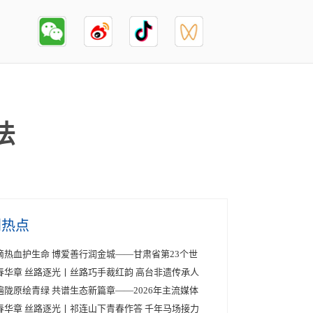
法
创热点
滴热血护生命 博爱善行润金城——甘肃省第23个世
春华章 丝路逐光丨丝路巧手裁红韵 高台非遗传承人
遍陇原绘青绿 共谱生态新篇章——2026年主流媒体
春华章 丝路逐光丨祁连山下青春作答 千年马场接力