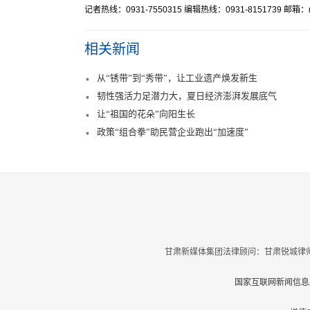
记者热线：0931-7550315 编辑热线：0931-8151739 邮箱：mr
相关新闻
从“锈带”到“秀带”，让工业遗产焕发新生
韧性强活力足潜力大，夏日经济澎湃发展底气
让“祖国的花朵”向阳生长
政策“组合拳”助民营企业跑出“加速度”
甘肃新媒体集团法律顾问：甘肃锐城律师
国家互联网新闻信息服