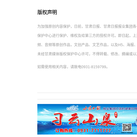
版权声明
为加强原创内容保护，日前，甘肃日报、甘肃日报报业集团各
保护中心进行保护、维权及给第三方的授权许可。即日起，上
频、音频等原创作品，文创产品、文艺作品，以及H5、海报、
未经甘肃媒体版权保护中心许可，不得转载、修改、摘编或以
如需使用相关内容，请致电0931-8159799。