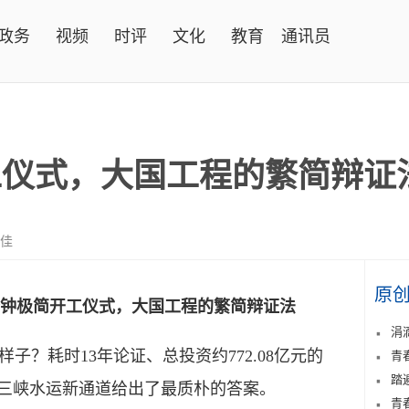
政务
视频
时评
文化
教育
通讯员
工仪式，大国工程的繁简辩证
佳佳
原
分钟极简开工仪式，大国工程的繁简辩证法
涓
耗时13年论证、总投资约772.08亿元的
青
踏
，三峡水运新通道给出了最质朴的答案。
青