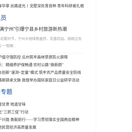
春华章 丝路逐光丨戈壁深处育良种 青年科研者扎根
讯员
花满宁州”引爆宁县乡村旅游新热潮
初夏时节，宁州大地绿意盎然、花香四溢。刚刚过去
五一”假期...
护值守强防控 瓜州筑牢森林草原防火屏障
乐：精细养护保畅通 农村公路“焕新颜”
台创新“速测+定量”模式 筑牢农产品质量安全防线
路邮驿承文脉 敦煌举办国际家庭日公益研学活动
彩专题
道甘肃 地道甘味
化“三抓三促”行动
干兴陇 勇毅前行——学习贯彻落实全国两会精神
进民营经济高质量发展