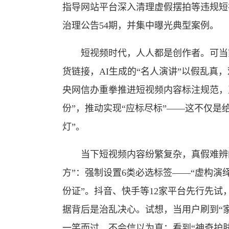
指导网站平台深入清理虚假摆拍等违规短视
治理公告54期，并集中曝光典型案例。
短视频时代，人人都是创作者。可当家
货链接，AI生成的“名人演讲”以假乱真
央网信办重拳推进短视频内容标注规范，
份”，推动实现“应标尽标”——这不仅是
灯”。
当下短视频内容纷繁复杂，真假难辨的
方”：强制设置6类必选标签——“虚构演绎
份证”。抖音、快手等12家平台先行先试，
据背后是治乱决心。试想，当用户刷到“家
一笑而过，不会信以为真；看到“神奇护肤