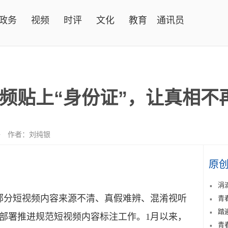
政务
视频
时评
文化
教育
通讯员
频贴上“身份证”，让真相不再
语
作者：刘纯银
原
涓
部分短视频内容来源不清、真假难辨、混淆视听
青
踏
部署推进规范短视频内容标注工作。1月以来，
青