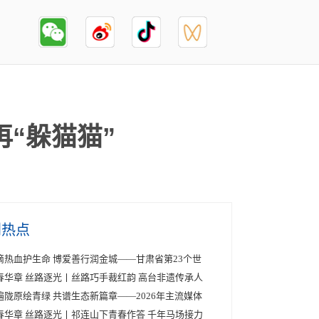
“躲猫猫”
创热点
滴热血护生命 博爱善行润金城——甘肃省第23个世
春华章 丝路逐光丨丝路巧手裁红韵 高台非遗传承人
遍陇原绘青绿 共谱生态新篇章——2026年主流媒体
春华章 丝路逐光丨祁连山下青春作答 千年马场接力