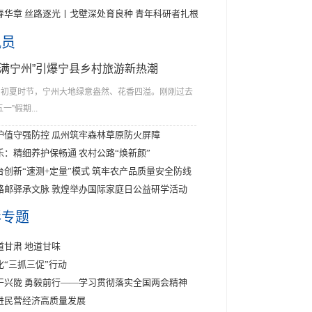
春华章 丝路逐光丨戈壁深处育良种 青年科研者扎根
讯员
花满宁州”引爆宁县乡村旅游新热潮
初夏时节，宁州大地绿意盎然、花香四溢。刚刚过去
五一”假期...
护值守强防控 瓜州筑牢森林草原防火屏障
乐：精细养护保畅通 农村公路“焕新颜”
台创新“速测+定量”模式 筑牢农产品质量安全防线
路邮驿承文脉 敦煌举办国际家庭日公益研学活动
彩专题
道甘肃 地道甘味
化“三抓三促”行动
干兴陇 勇毅前行——学习贯彻落实全国两会精神
进民营经济高质量发展