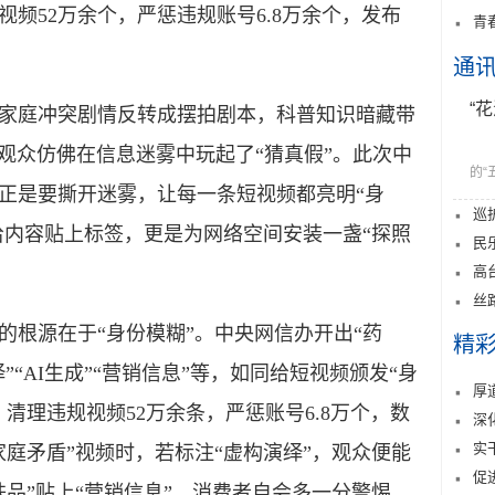
频52万余个，严惩违规账号6.8万余个，发布
青
通
“
庭冲突剧情反转成摆拍剧本，科普知识暗藏带
，观众仿佛在信息迷雾中玩起了“猜真假”。此次中
的“
正是要撕开迷雾，让每一条短视频都亮明“身
巡
给内容贴上标签，更是为网络空间安装一盏“探照
民
高
丝
根源在于“身份模糊”。中央网信办开出“药
精
”“AI生成”“营销信息”等，如同给短视频颁发“身
厚
清理违规视频52万余条，严惩账号6.8万个，数
深
实
庭矛盾”视频时，若标注“虚构演绎”，观众便能
促
品”贴上“营销信息”，消费者自会多一分警惕。