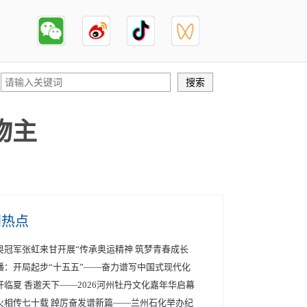
物主
创热点
奥冠军张虹来甘开展“传承奥运精神 筑梦青春成长
播：开局起步“十五五”——奋力谱写中国式现代化
开临夏 香邀天下——2026河州牡丹文化嘉年华启幕
火相传七十载 踔厉奋发谱新篇——兰州石化举办纪