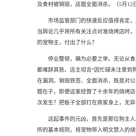
及食材被销毁，店面全面消杀。（5月12
市场监管部门的快速反应值得肯定，店
当舆论几乎将所有关注点对准烧烤店时，
的宠物主，付出了什么？
停业整顿，确为必要之举。无论从食品
都难辞其咎。店主坦言“因忙碌未注意到狗
在漏洞。销毁铁签、全面消杀，既是对公
题在于，即便这家经营了十余年的烧烤店
次发生？把板子全部打在商家身上，无异
这起事件的元凶，首先是那位狗主人。
所的基本规则，将宠物带入明文禁入的烧