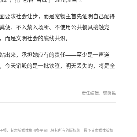
线”，把“包容”当成了“理所应当”。
要求社会让步，而是宠物主首先证明自己配得
粪便、不入禁入场所、不使用公共餐具接触宠
，而是文明社会的底线共识。
出来，承担她应有的责任——至少是一声道
，今天销毁的是一批铁签，明天丢失的，将是全
责任编辑：樊醒民
子报、甘肃新媒体集团各平台已将其所有的版权统一授予甘肃媒体版权