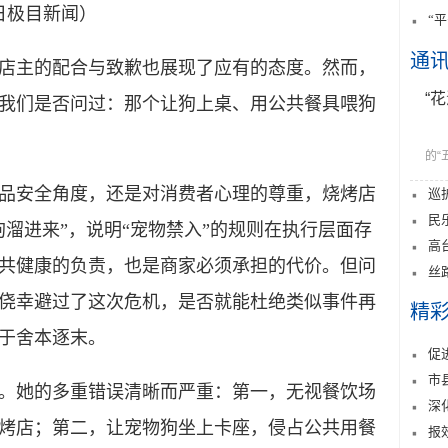
日极目新闻）
“
通
主的配合与致歉也展现了应有的态度。然而，
“
我们是否问过：那个让狗上桌、用公共餐具喂狗
的“
安全角度，还是对消费者心理的尊重，烧烤店
巡
民
溜进来”，说明“宠物禁入”的规则在执行层面存
高
共健康的负责，也是商家必须承担的代价。但问
丝
侥幸避过了这次危机，是否就能杜绝类似事件再
精
于舍本逐末。
促
市
她的多重错误清晰而严重：第一，无视餐饮场
深
烤店；第二，让宠物狗坐上卡座，侵占公共用餐
报