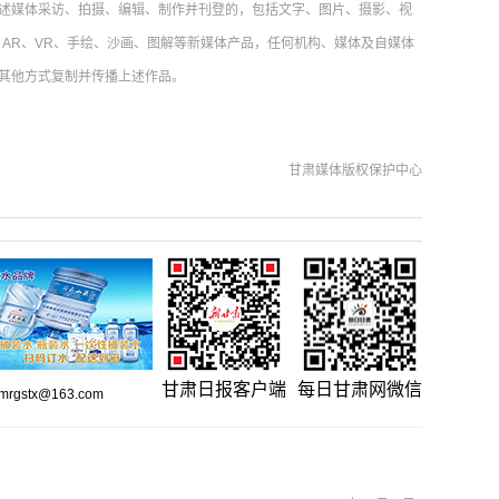
述媒体采访、拍摄、编辑、制作并刊登的，包括文字、图片、摄影、视
AR、VR、手绘、沙画、图解等新媒体产品，任何机构、媒体及自媒体
其他方式复制并传播上述作品。
甘肃媒体版权保护中心
甘肃日报客户端
每日甘肃网微信
gstx@163.com