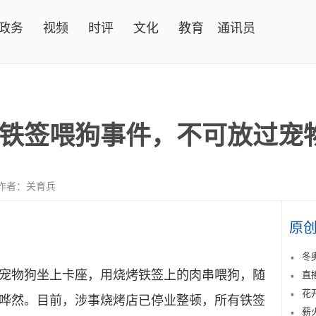
政务
视频
时评
文化
教育
通讯员
铁签喂狗事件，不可放过宠
作者：关育兵
原
冬
物狗坐上卡座，用烧烤铁签上的肉串喂狗，随
直
花
哗然。目前，涉事烧烤店已停业整顿，所有铁签
薪