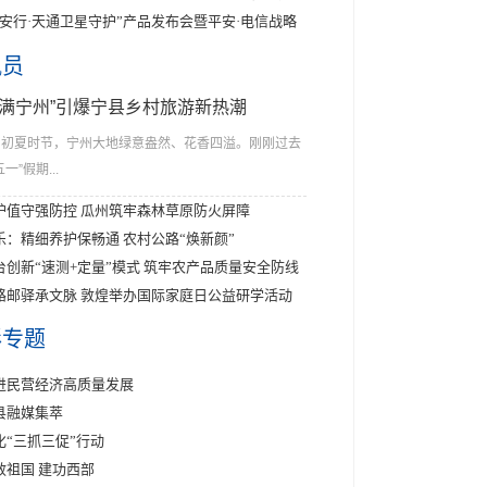
平安行·天通卫星守护”产品发布会暨平安·电信战略
讯员
花满宁州”引爆宁县乡村旅游新热潮
初夏时节，宁州大地绿意盎然、花香四溢。刚刚过去
五一”假期...
护值守强防控 瓜州筑牢森林草原防火屏障
乐：精细养护保畅通 农村公路“焕新颜”
台创新“速测+定量”模式 筑牢农产品质量安全防线
路邮驿承文脉 敦煌举办国际家庭日公益研学活动
彩专题
进民营经济高质量发展
县融媒集萃
化“三抓三促”行动
效祖国 建功西部