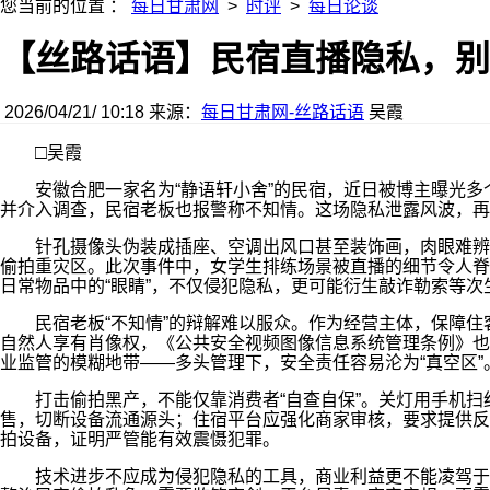
您当前的位置 ：
每日甘肃网
>
时评
>
每日论谈
【丝路话语】民宿直播隐私，别
2026/04/21/ 10:18
来源：
每日甘肃网-丝路话语
吴霞
□
吴霞
安徽合肥一家名为“静语轩小舍”的民宿，近日被博主曝光多
并介入调查，民宿老板也报警称不知情。这场隐私泄露风波，再
针孔摄像头伪装成插座、空调出风口甚至装饰画，肉眼难辨却
偷拍重灾区。此次事件中，女学生排练场景被直播的细节令人脊
日常物品中的“眼睛”，不仅侵犯隐私，更可能衍生敲诈勒索等次
民宿老板“不知情”的辩解难以服众。作为经营主体，保障住
自然人享有肖像权，《公共安全视频图像信息系统管理条例》也
业监管的模糊地带——多头管理下，安全责任容易沦为“真空区”
打击偷拍黑产，不能仅靠消费者“自查自保”。关灯用手机扫
售，切断设备流通源头；住宿平台应强化商家审核，要求提供反
拍设备，证明严管能有效震慑犯罪。
技术进步不应成为侵犯隐私的工具，商业利益更不能凌驾于法