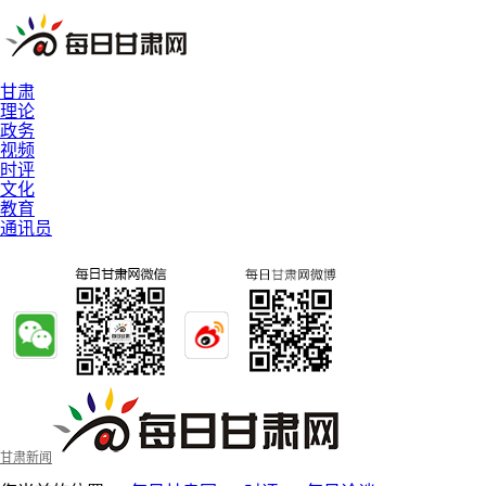
甘肃
理论
政务
视频
时评
文化
教育
通讯员
甘肃新闻