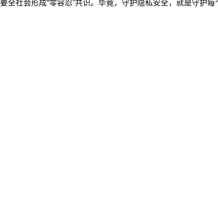
要全社会形成“零容忍”共识。毕竟，守护隐私安全，就是守护每
报、甘肃新媒体集团各平台已将其所有的版权统一授予甘肃媒体
摄影、视频、音频等原创作品，文创产品、文艺作品，以及H5、
修改、摘编或以其他方式复制并传播上述作品。
甘肃日报客户端