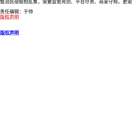
整治民宿偷拍乱象，需要监管亮剑、平台尽责、商家守规，更需
责任编辑：于帅
版权声明
版权声明
为加强原创内容保护，日前，甘肃日报、甘肃日报报业集团各子
上述媒体采访、拍摄、编辑、制作并刊登的，包括文字、图片、
构、媒体及自媒体未经甘肃媒体版权保护中心许可，不得转载、
如需使用相关内容，请致电0931-8159799。
记者热线：0931-7550315 编辑热线：0931-8151739 邮箱：mrgstx@163.com