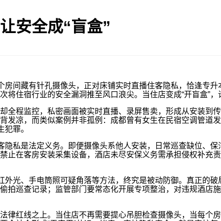
让安全成“盲盒”
个房间藏有针孔摄像头，正对床铺实时直播住客隐私，恰逢专升
次将住宿行业的安全漏洞推至风口浪尖。当住店变成“开盲盒”，
全程监控，私密画面被实时直播、录屏售卖，形成从安装到传
背发凉，而类似案例并非孤例：成都曾有女生在民宿空调管道发
生犯罪。
客隐私是法定义务。即便摄像头系他人安装，日常巡查缺位、保
禁止在客房安装采集设备，酒店未尽安保义务需承担侵权补充责
。
红外光、手电筒照可疑角落等方法，终究是被动防御。真正的破
偷拍巡查记录；监管部门要常态化开展专项整治，对违规酒店施
律红线之上。当住店不再需要提心吊胆检查摄像头，当每个房