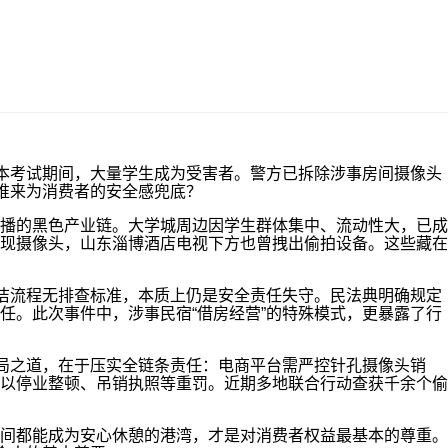
本考试期间，大量学生成为受害者。警方已拆除涉事房间摄像头
谁来为消费者的安全感兜底？
播的黑色产业链。大学城周边因学生群体集中、流动性大，已成
现摄像头，山东淄博酒店电视下方也曾拽出偷拍设备。这些藏在
洁流程无排查标准，本质上仍是安全责任失守。民法典明确规定
任。此次事件中，涉事民宿“借房经营”的特殊模式，更暴露了行
局之道，在于压实全链条责任：电商平台需严控针孔摄像头销
以停业整顿、吊销执照等重罚。近期多地联合行动查获千余个偷
间都能成为安心休憩的港湾，才是对消费者权益最基本的尊重。