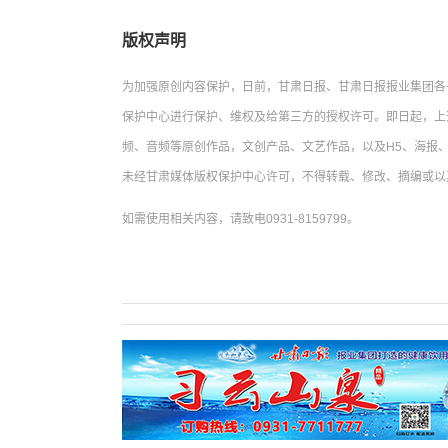
版权声明
为加强原创内容保护，日前，甘肃日报、甘肃日报报业集团各
保护中心进行保护、维权及给第三方的授权许可。即日起，上
频、音频等原创作品，文创产品、文艺作品，以及H5、海报、
未经甘肃媒体版权保护中心许可，不得转载、修改、摘编或以
如需使用相关内容，请致电0931-8159799。