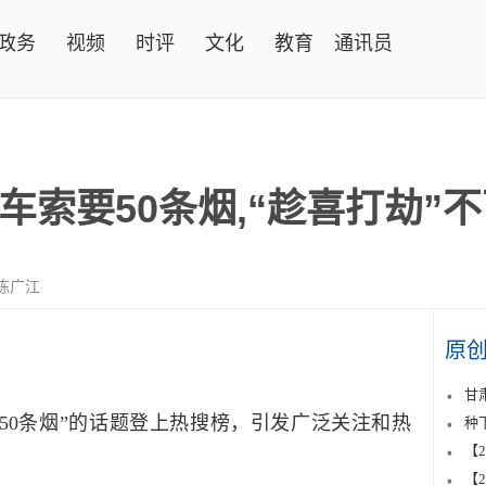
政务
视频
时评
文化
教育
通讯员
索要50条烟,“趁喜打劫”
陈广江
原
甘
0条烟”的话题登上热搜榜，引发广泛关注和热
种
【
【