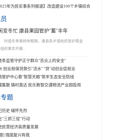
2025年为民实事系列报道】改造建设100个乡镇综合
讯员
闲变冬忙 康县果园管护"蓄"丰年
时值冬季果树休眠期，康县各乡镇抢抓管护黄金
组织果农开展...
链条监管守护正宁群众"舌尖上的安全"
州:创业担保贷款引"活水" "贷"动创业促就业
西管护中心靠"智慧天眼"筑牢生态安全防线
域集散 镇村直达 民乐数智交通物流产业园投用
彩专题
记历史 缅怀先烈
化“三抓三促”行动
进民营经济高质量发展
专题] 强国复兴有我