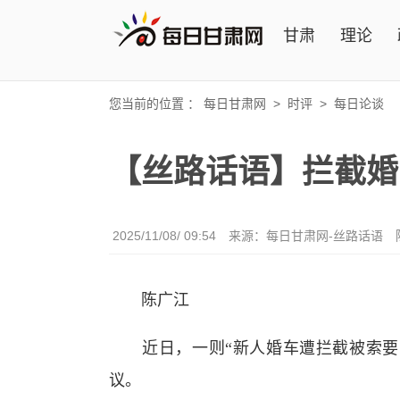
甘肃
理论
您当前的位置 ：
每日甘肃网
>
时评
>
每日论谈
【丝路话语】拦截婚车
2025/11/08/ 09:54
来源：
每日甘肃网-丝路话语
陈广江
近日，一则“新人婚车遭拦截被索要5
议。