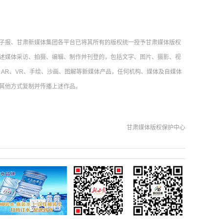
子报、甘肃新媒体集团各平台已将其所有的版权统一授予甘肃媒体版权
述媒体采访、拍摄、编辑、制作并刊登的，包括文字、图片、摄影、视
AR、VR、手绘、沙画、图解等新媒体产品，任何机构、媒体及自媒体
其他方式复制并传播上述作品。
甘肃媒体版权保护中心