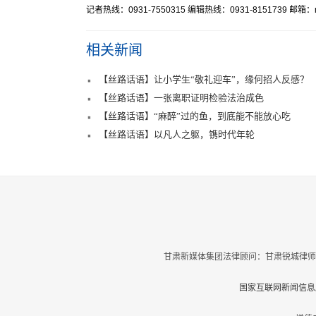
记者热线：0931-7550315 编辑热线：0931-8151739 邮箱：mr
相关新闻
【丝路话语】让小学生“敬礼迎车”，缘何招人反感？
【丝路话语】一张离职证明检验法治成色
【丝路话语】“麻醉”过的鱼，到底能不能放心吃
【丝路话语】以凡人之躯，镌时代年轮
甘肃新媒体集团法律顾问：甘肃锐城律师
国家互联网新闻信息服