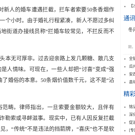
【
新人的婚车遭遇拦截，拦车者索要50条香烟作
通
一个小时。由于婚礼行程紧凑，新人不愿过多纠
冬
地街道办接线员称“拦婚车较常见，不拦反而不
期，
本无可厚非。过去迎亲路上发几颗糖、散几支
全
瓜
是人情味。可现在，一些人却把“讨喜”变成“强
安
曲了婚俗的本意。50条烟价值数千元，这不是“沾
县
精
铭
范畴。律师指出，一旦索要金额较大，且伴有
深
敲诈勒索或寻衅滋事。现实中，已有人因反复拦截
促
见，“传统”不是违法的挡箭牌，“喜庆”也不是软
[