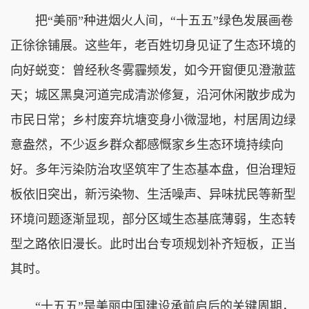
把“美丽”种进烟火人间，“十五五”绿色发展画卷
正徐徐铺展。这些年，老百姓切身见证了生态环境的
向好蜕变：曾经秋冬雾霾频发，如今开窗便见澄澈蓝
天；城区黑臭河道完成清淤修复，沿河休闲散步成为
市民日常；乡村废弃坑塘变身小微湿地，村居周边绿
意盎然，不少返乡群众都感慨家乡生态环境持续向
好。多年污染防治攻坚筑牢了生态基本盘，但治理短
板依旧突出，新污染物、生活噪声、异味扰民等新型
环境问题逐渐显现，部分区域生态基底薄弱，生态转
型之路依旧漫长。此时出台专项规划补齐短板，正当
其时。
“十五五”是美丽中国建设承前启后的关键周期，