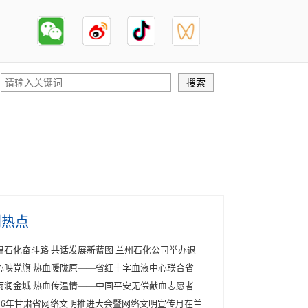
创热点
温石化奋斗路 共话发展新蓝图 兰州石化公司举办退
心映党旗 热血暖陇原——省红十字血液中心联合省
雨润金城 热血传温情——中国平安无偿献血志愿者
026年甘肃省网络文明推进大会暨网络文明宣传月在兰