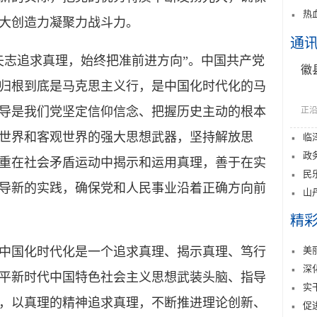
热
大创造力凝聚力战斗力。
通
志追求真理，始终把准前进方向”。中国共产党
徽
归根到底是马克思主义行，是中国化时代化的马
导是我们党坚定信仰信念、把握历史主动的根本
正沿
世界和客观世界的强大思想武器，坚持解放思
临
政
重在社会矛盾运动中揭示和运用真理，善于在实
民
导新的实践，确保党和人民事业沿着正确方向前
山
精
美
国化时代化是一个追求真理、揭示真理、笃行
深
平新时代中国特色社会主义思想武装头脑、指导
实
，以真理的精神追求真理，不断推进理论创新、
促