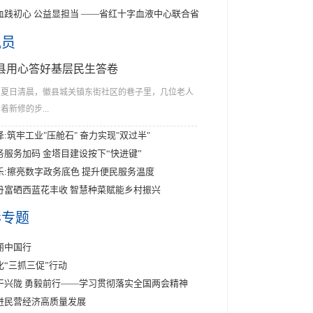
血践初心 公益显担当 ——省红十字血液中心联合省
讯员
县用心答好基层民生答卷
夏日清晨，徽县城关镇东街社区的巷子里，几位老人
着新修的步...
泽:筑牢工业"压舱石" 奋力实现"双过半"
务服务加码 金塔目建设按下“快进键”
乐:擦亮数字政务底色 提升便民服务温度
丹富硒西蓝花丰收 智慧种菜赋能乡村振兴
彩专题
丽中国行
化“三抓三促”行动
干兴陇 勇毅前行——学习贯彻落实全国两会精神
进民营经济高质量发展