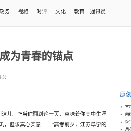
政务
视频
时评
文化
教育
通讯员
成为青春的锚点
朱波
原
甘
这儿。”“当你翻到这一页，意味着你高中生涯
向
焕
珠玑，但求真心实意……”高考前夕，江苏阜宁的
用