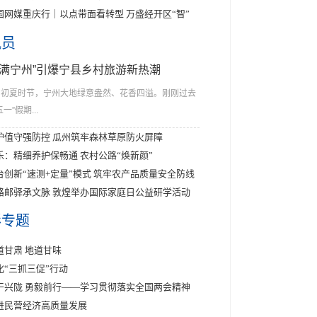
国网媒重庆行｜以点带面看转型 万盛经开区“智”
讯员
花满宁州”引爆宁县乡村旅游新热潮
初夏时节，宁州大地绿意盎然、花香四溢。刚刚过去
五一”假期...
护值守强防控 瓜州筑牢森林草原防火屏障
乐：精细养护保畅通 农村公路“焕新颜”
台创新“速测+定量”模式 筑牢农产品质量安全防线
路邮驿承文脉 敦煌举办国际家庭日公益研学活动
彩专题
道甘肃 地道甘味
化“三抓三促”行动
干兴陇 勇毅前行——学习贯彻落实全国两会精神
进民营经济高质量发展