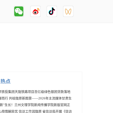
创热点
肃铁投集团天陇铁路项目百亿级绿色银团贷款落地
绿而行 共绘陇原新图景——2026年主流媒体甘肃生
“新”生长！兰州文理学院新闻传播学院新版官网正
心用情解民忧 信访工作润陇原 省信访局开展《信访