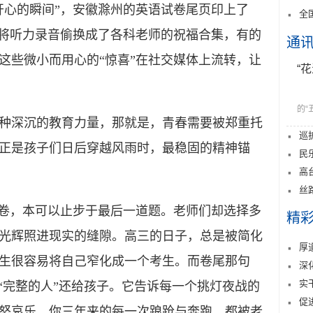
开心的瞬间”，安徽滁州的英语试卷尾页印上了
全
则将听力录音偷换成了各科老师的祝福合集，有的
通
这些微小而用心的“惊喜”在社交媒体上流转，让
“
的“
深沉的教育力量，那就是，青春需要被郑重托
巡
正是孩子们日后穿越风雨时，最稳固的精神锚
民
高
丝
卷，本可以止步于最后一道题。老师们却选择多
精
光辉照进现实的缝隙。高三的日子，总是被简化
厚
生很容易将自己窄化成一个考生。而卷尾那句
深
实
“完整的人”还给孩子。它告诉每一个挑灯夜战的
促
怒哀乐，你三年来的每一次踉跄与奔跑，都被老