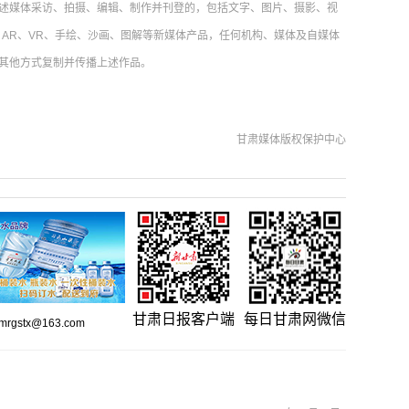
述媒体采访、拍摄、编辑、制作并刊登的，包括文字、图片、摄影、视
AR、VR、手绘、沙画、图解等新媒体产品，任何机构、媒体及自媒体
其他方式复制并传播上述作品。
甘肃媒体版权保护中心
甘肃日报客户端
每日甘肃网微信
gstx@163.com