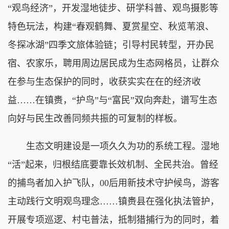
“观鸟经济”，开发湿地徒步、研学科普、观鸟摄影等
特色玩法，构建“春观鹤舞、夏赏星空、秋览苇浪、
冬探冰湖”四季文旅体验链；引导村民转型，开办民
宿、农家乐，聘用周边居民成为生态网格员，让群众
在参与生态保护的同时，收获实实在在的经济收
益……在镇赉，“护鸟”与“富民”双向奔赴，谱写生态
向好与民生改善同频共振的可复制的样板。
生态文明建设是一项久久为功的系统工程。湿地
“活”起来，归根结底要靠长效机制、全民共治。曾经
的捕鸟者加入护飞队，00后用新技术守护候鸟，游客
主动践行文明观鸟理念……镇赉县在强化执法管护，
开展专项巡逻、村屯普法，抵制猎捕行为的同时，着