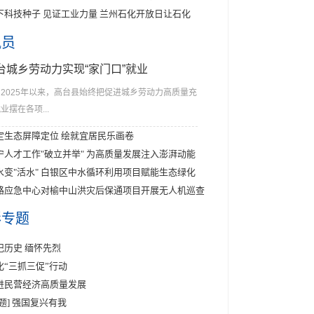
下科技种子 见证工业力量 兰州石化开放日让石化
讯员
台城乡劳动力实现“家门口”就业
2025年以来，高台县始终把促进城乡劳动力高质量充
业摆在各项...
定生态屏障定位 绘就宜居民乐画卷
宁人才工作"破立并举" 为高质量发展注入澎湃动能
水变"活水" 白银区中水循环利用项目赋能生态绿化
路应急中心对榆中山洪灾后保通项目开展无人机巡查
彩专题
记历史 缅怀先烈
化“三抓三促”行动
进民营经济高质量发展
专题] 强国复兴有我