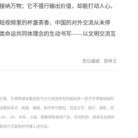
接纳万物；它不强行输出价值，却能打动人心。
视频里的杯盏茶香，中国的对外交流从未停
类命运共同体理念的生动书写——以文明交流互
责任编辑：郭林玉
子报、甘肃新媒体集团各平台已将其所有的版权统一授予甘肃媒体版权
述媒体采访、拍摄、编辑、制作并刊登的，包括文字、图片、摄影、视
AR、VR、手绘、沙画、图解等新媒体产品，任何机构、媒体及自媒体
其他方式复制并传播上述作品。