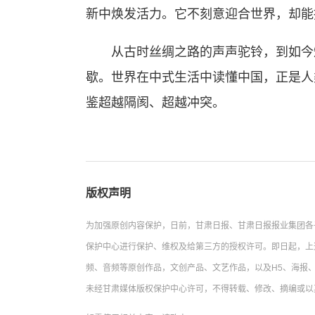
新中焕发活力。它不刻意迎合世界，却能
从古时丝绸之路的声声驼铃，到如今短
歇。世界在中式生活中读懂中国，正是人
鉴超越隔阂、超越冲突。
版权声明
为加强原创内容保护，日前，甘肃日报、甘肃日报报业集团各
保护中心进行保护、维权及给第三方的授权许可。即日起，上
频、音频等原创作品，文创产品、文艺作品，以及H5、海报、
未经甘肃媒体版权保护中心许可，不得转载、修改、摘编或以