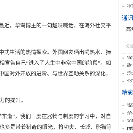
种
通
最近，华裔博主的一句趣味喊话，在海外社交平
高
分就
中式生活的热情探索。外国网友晒出喝热水、捧
锚
相宣告自己“进入了人生中非常中国的阶段”。如
静
污
照中国对外开放的进阶、与世界互动关系的深化，
公
精
力的提升。
铭
深
东渐”，我们一度在器物与制度的学习中，对自
促
也多是带着猎奇的眼光，将功夫、长城、熊猫等
[