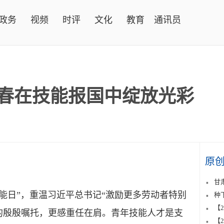
政务
视频
时评
文化
教育
通讯员
青春在技能报国中绽放光彩
原
甘
能日”，重温习近平总书记“激励更多劳动者特别
种
【
的殷殷嘱托，更感重任在肩。青年技能人才是支
【