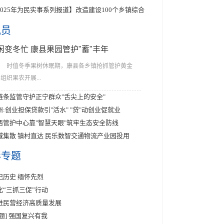
2025年为民实事系列报道】改造建设100个乡镇综合
讯员
闲变冬忙 康县果园管护"蓄"丰年
时值冬季果树休眠期，康县各乡镇抢抓管护黄金
组织果农开展...
链条监管守护正宁群众"舌尖上的安全"
州:创业担保贷款引"活水" "贷"动创业促就业
西管护中心靠"智慧天眼"筑牢生态安全防线
域集散 镇村直达 民乐数智交通物流产业园投用
彩专题
记历史 缅怀先烈
化“三抓三促”行动
进民营经济高质量发展
专题] 强国复兴有我