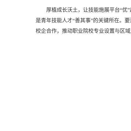
厚植成长沃土，让技能施展平台“优”
是青年技能人才“善其事”的关键所在。要
校企合作，推动职业院校专业设置与区域
堂，让青年在技艺学习中接触前沿技术、
过整合资源，建设高技能人才实训基地、
节、技术攻关项目中大胆启用青年技能骨
创新成果评选，在竞技与展示中提升自信
涵养匠心文化，让技能报国情怀“燃”
国的赤子之心，方能让青春在攻克技术难
要将思想引领融入精准服务，把爱国主义
程，通过组织参观大国工匠纪念馆、邀请