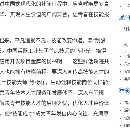
进中国式现代化的壮阔征程中，应当呼唤更多青
【
华、实现人生价值的广阔舞台，让青春在技能报
通
冬
起来。平凡造就不凡，技能改变命运。靠“刮腻
期，
长为中国兵器工业集团首席技师的马小光，摘得
全
动应用开发项目金牌的杨书明……这些鲜活轨迹共
瓜
安
人也能拥有璀璨前程。要深入宣传高技能人才的
县
”“技能大师”等榜样，生动诠释技能岗位同样能
精
善青年技术人才服务和发展体系，深入车间班
铭
解决青年技能人才的后顾之忧；优化人才评价体
深
，使“技能成才”成为青年发自内心向往、充满尊
促
[