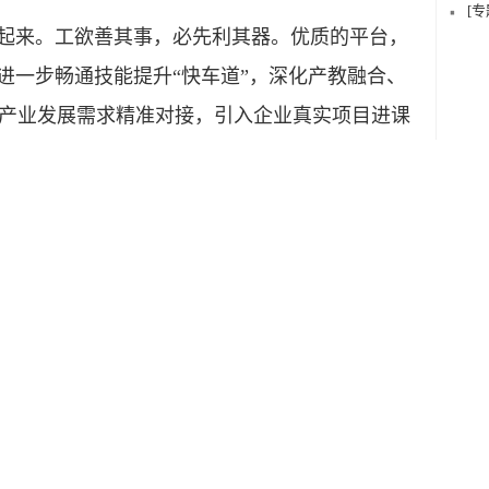
[
起来。工欲善其事，必先利其器。优质的平台，
进一步畅通技能提升“快车道”，深化产教融合、
产业发展需求精准对接，引入企业真实项目进课
解决实际问题。搭建人才价值实现“大舞台”，通
公共技能服务平台，鼓励引导企业在关键生产环
干，支持青年技能人才积极参与各类技能竞赛、
、崭露头角。
起来。唯有筑牢精神根基，点燃技能青年矢志报
关的征程中百炼成钢，绽放出璀璨的时代光华。
教育、理想信念教育嵌入青年技能人才培养全过
优秀技能人才宣讲等形式，引导青年将个人理想